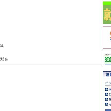
％減
説明会
ピ