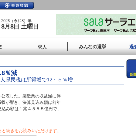
2026（令和8）年
8月8日 土曜日
みんなの選挙
過
E
求人
.8％減
人県民税は所得増で12・５％増
公表した。製造業の収益減に伴
減収が響き、決算見込み額は前年
見込み額は１兆４５５５億円で、
ると続きをお読みいただけます。