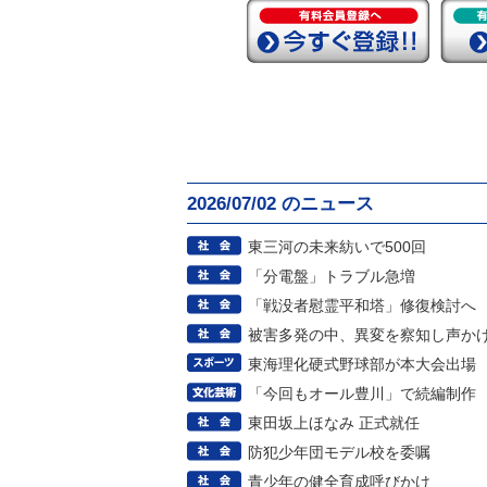
2026/07/02 のニュース
東三河の未来紡いで500回
「分電盤」トラブル急増
「戦没者慰霊平和塔」修復検討へ
被害多発の中、異変を察知し声か
東海理化硬式野球部が本大会出場
「今回もオール豊川」で続編制作
東田坂上ほなみ 正式就任
防犯少年団モデル校を委嘱
青少年の健全育成呼びかけ