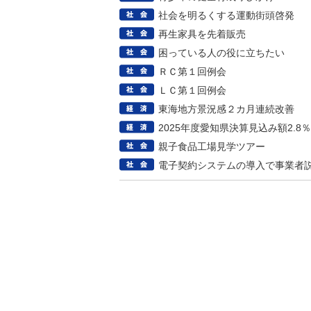
社会を明るくする運動街頭啓発
再生家具を先着販売
困っている人の役に立ちたい
ＲＣ第１回例会
ＬＣ第１回例会
東海地方景況感２カ月連続改善
2025年度愛知県決算見込み額2.8
親子食品工場見学ツアー
電子契約システムの導入で事業者