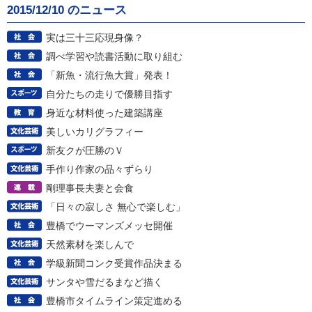
2015/12/10 のニュース
実は三十三応現身像？
調べ学習や読書活動に取り組む
「新魚・流行魚大賞」発表！
自分たちの走りで優勝目指す
身近な材料使った建築講座
美しいカリグラフィー
新友クが圧勝のＶ
手作り作家の品々ずらり
剛理事長夫妻と会食
「日々の寂しさ 無心で楽しむ」
豊橋でウーマンズメッセ開催
天然素材を楽しんで
学級新聞コンク受賞作品決まる
サンタや雪だるまなど描く
豊橋市タイムライン策定進める