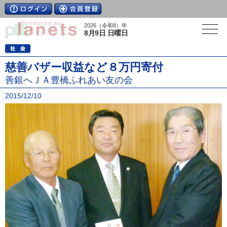
2026（令和8）年
8月9日 日曜日
慈善バザー収益など８万円寄付
善銀へＪＡ豊橋ふれあい友の会
2015/12/10