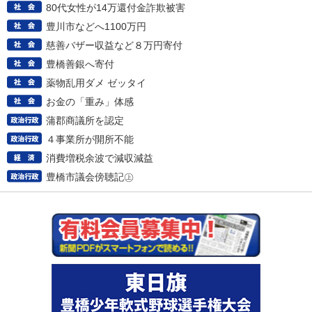
80代女性が14万還付金詐欺被害
豊川市などへ1100万円
慈善バザー収益など８万円寄付
豊橋善銀へ寄付
薬物乱用ダメ ゼッタイ
お金の「重み」体感
蒲郡商議所を認定
４事業所が開所不能
消費増税余波で減収減益
豊橋市議会傍聴記㊤