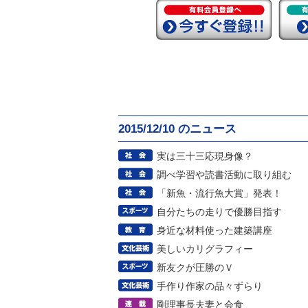
2015/12/10 のニュース
実は三十三応現身像？
調べ学習や読書活動に取り組む
「新魚・流行魚大賞」発表！
自分たちの走りで優勝目指す
身近な材料使った建築講座
美しいカリグラフィー
新友クが圧勝のＶ
手作り作家の品々ずらり
剛理事長夫妻と会食