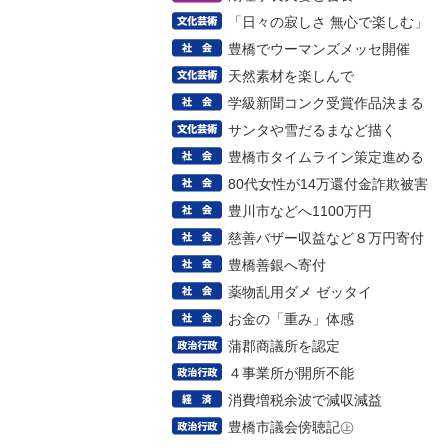
「日々の寂しさ 無心で楽しむ」
豊橋でウーマンズメッセ開催
天然素材を楽しんで
学級新聞コンク受賞作品決まる
サンタや雪だるまなど描く
豊橋市タイムライン策定進める
80代女性が14万還付金詐欺被害
豊川市などへ1100万円
慈善バザー収益など８万円寄付
豊橋善銀へ寄付
薬物乱用ダメ ゼッタイ
お金の「重み」体感
蒲郡商議所を認定
４事業所が開所不能
消費増税余波で減収減益
豊橋市議会傍聴記㊤