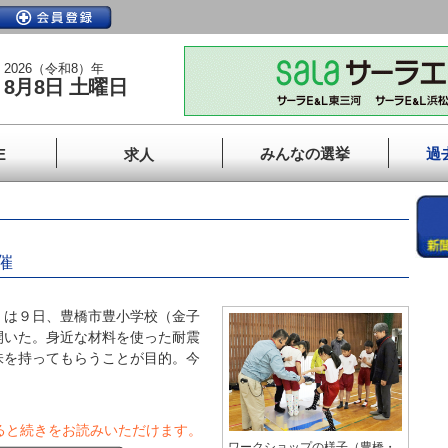
2026（令和8）年
8月8日 土曜日
みんなの選挙
過
E
求人
催
は９日、豊橋市豊小学校（金子
開いた。身近な材料を使った耐震
味を持ってもらうことが目的。今
ると続きをお読みいただけます。
ワークショップの様子（豊橋・