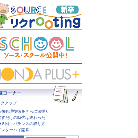
ックアップ
画像処理技術をさらに深掘り
治すだけの時代は終わった
第８回 バランスの取り方
インターハイ開幕