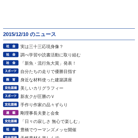
2015/12/10 のニュース
実は三十三応現身像？
調べ学習や読書活動に取り組む
「新魚・流行魚大賞」発表！
自分たちの走りで優勝目指す
身近な材料使った建築講座
美しいカリグラフィー
新友クが圧勝のＶ
手作り作家の品々ずらり
剛理事長夫妻と会食
「日々の寂しさ 無心で楽しむ」
豊橋でウーマンズメッセ開催