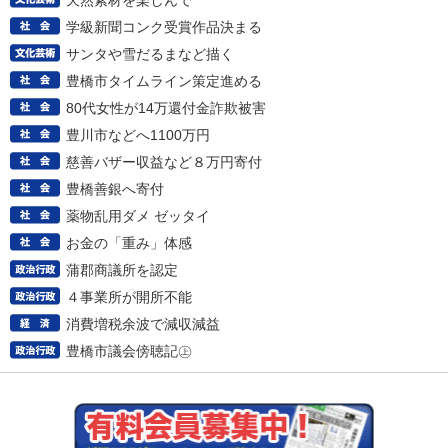
天然素材を楽しんで
学級新聞コンク受賞作品決まる
サンタや雪だるまなど描く
豊橋市タイムライン策定進める
80代女性が14万還付金詐欺被害
豊川市などへ1100万円
慈善バザー収益など８万円寄付
豊橋善銀へ寄付
薬物乱用ダメ ゼッタイ
お金の「重み」体感
蒲郡商議所を認定
４事業所が開所不能
消費増税余波で減収減益
豊橋市議会傍聴記㊤