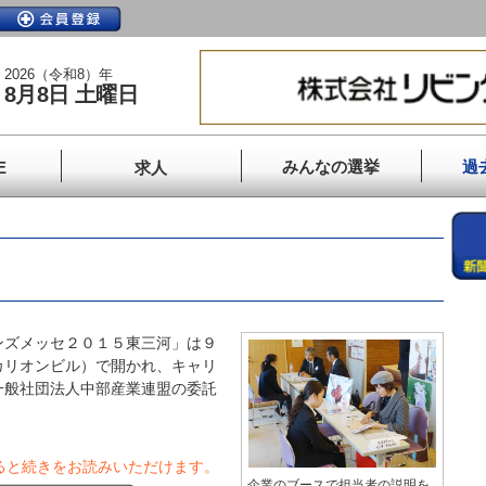
2026（令和8）年
8月8日 土曜日
みんなの選挙
過
E
求人
ズメッセ２０１５東三河」は９
カリオンビル）で開かれ、キャリ
一般社団法人中部産業連盟の委託
ると続きをお読みいただけます。
企業のブースで担当者の説明を