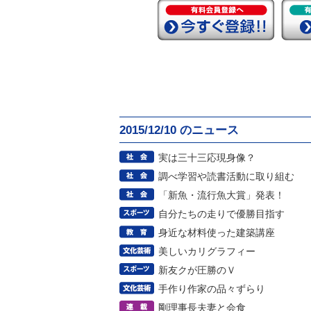
2015/12/10 のニュース
実は三十三応現身像？
調べ学習や読書活動に取り組む
「新魚・流行魚大賞」発表！
自分たちの走りで優勝目指す
身近な材料使った建築講座
美しいカリグラフィー
新友クが圧勝のＶ
手作り作家の品々ずらり
剛理事長夫妻と会食