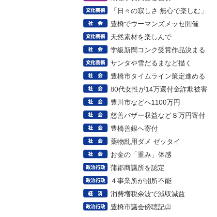
「日々の寂しさ 無心で楽しむ」
豊橋でウーマンズメッセ開催
天然素材を楽しんで
学級新聞コンク受賞作品決まる
サンタや雪だるまなど描く
豊橋市タイムライン策定進める
80代女性が14万還付金詐欺被害
豊川市などへ1100万円
慈善バザー収益など８万円寄付
豊橋善銀へ寄付
薬物乱用ダメ ゼッタイ
お金の「重み」体感
蒲郡商議所を認定
４事業所が開所不能
消費増税余波で減収減益
豊橋市議会傍聴記㊤