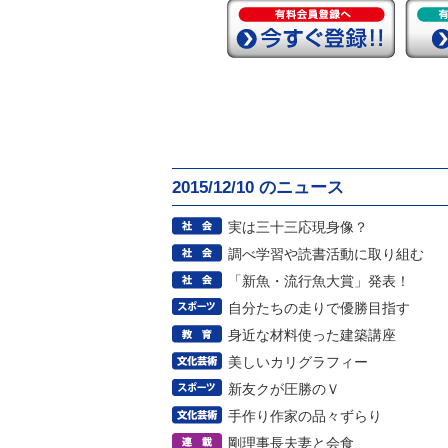
2015/12/10 のニュース
実は三十三応現身像？
調べ学習や読書活動に取り組む
「新魚・流行魚大賞」発表！
自分たちの走りで優勝目指す
身近な材料使った建築講座
美しいカリグラフィー
新友クが圧勝のＶ
手作り作家の品々ずらり
剛理事長夫妻と会食