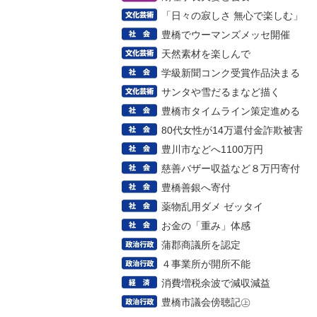
「日々の寂しさ 無心で楽しむ」
豊橋でウーマンズメッセ開催
天然素材を楽しんで
学級新聞コンク受賞作品決まる
サンタや雪だるまなど描く
豊橋市タイムライン策定進める
80代女性が14万還付金詐欺被害
豊川市などへ1100万円
慈善バザー収益など８万円寄付
豊橋善銀へ寄付
薬物乱用ダメ ゼッタイ
お金の「重み」体感
蒲郡商議所を認定
４事業所が開所不能
消費増税余波で減収減益
豊橋市議会傍聴記㊤