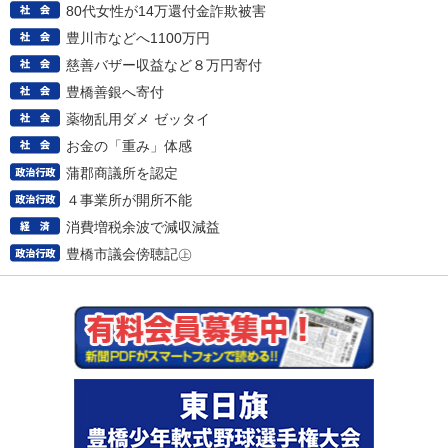
80代女性が14万還付金詐欺被害
豊川市などへ1100万円
慈善バザー収益など８万円寄付
豊橋善銀へ寄付
薬物乱用ダメ ゼッタイ
お金の「重み」体感
蒲郡商議所を認定
４事業所が開所不能
消費増税余波で減収減益
豊橋市議会傍聴記㊤