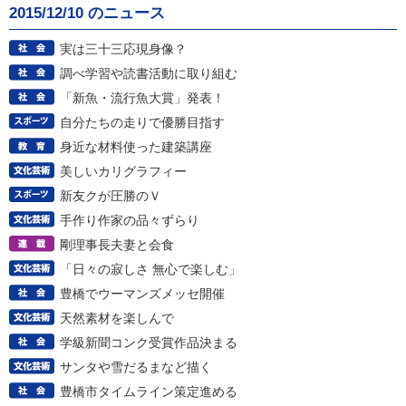
2015/12/10 のニュース
実は三十三応現身像？
調べ学習や読書活動に取り組む
「新魚・流行魚大賞」発表！
自分たちの走りで優勝目指す
身近な材料使った建築講座
美しいカリグラフィー
新友クが圧勝のＶ
手作り作家の品々ずらり
剛理事長夫妻と会食
「日々の寂しさ 無心で楽しむ」
豊橋でウーマンズメッセ開催
天然素材を楽しんで
学級新聞コンク受賞作品決まる
サンタや雪だるまなど描く
豊橋市タイムライン策定進める