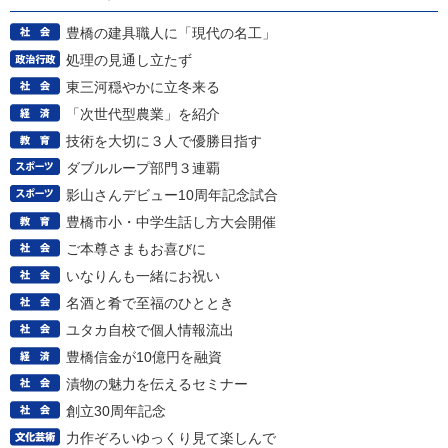
豊橋の建具職人に「現代の名工」
処理の見通し立たず
東三河穏やかに立冬来る
「次世代型農業」を紹介
技術を大切に３人で優勝目指す
ダブルループ部門３連覇
影山さんデビュー10周年記念試合
豊橋市小・中学生話し方大会開催
ご本尊さまもお喜びに
いなりんも一緒にお祝い
名酒と肴で至福のひととき
ユタカ自校で個人情報流出
豊橋信金が10億円を融資
漬物の魅力を伝えるセミナー
創立30周年記念
力作ぞろいゆっくり見て楽しんで