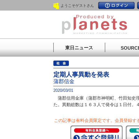
ようこそゲストさん
東日ニュース
SOURC
定期人事異動を発表
蒲郡信金
2020/03/01
蒲郡信用金庫（蒲郡市神明町、竹田知史理
た。異動総数は１６３人で発令は１日付。４
この記事は有料会員限定です。
会員登録す