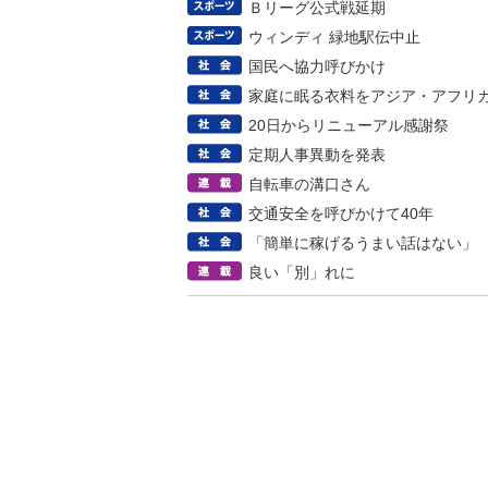
Ｂリーグ公式戦延期
ウィンディ 緑地駅伝中止
国民へ協力呼びかけ
家庭に眠る衣料をアジア・アフリ
20日からリニューアル感謝祭
定期人事異動を発表
自転車の溝口さん
交通安全を呼びかけて40年
「簡単に稼げるうまい話はない」
良い「別」れに