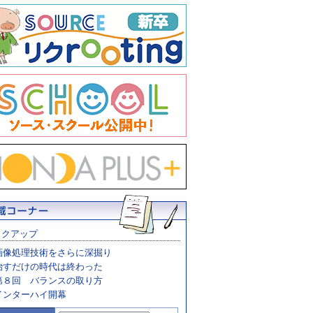
ックアップ
画像処理技術をさらに深掘り
治すだけの時代は終わった
第８回 バランスの取り方
インターハイ開幕