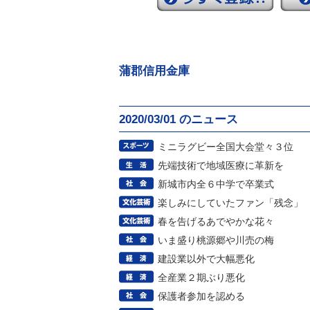
蒲郡信用金庫
2020/03/01 のニュース
ミニラグビー全国大会堂々３位
先端技術で地域医療に革新を
新城市内全６中学で卒業式
楽しみにしていたファン「残念」
春を告げるあでやかな花々
いま盛り桃源郷や川売の梅
建設業以外で大幅悪化
全産業２期ぶり悪化
保護者参加を認める