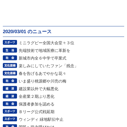
2020/03/01 のニュース
ミニラグビー全国大会堂々３位
先端技術で地域医療に革新を
新城市内全６中学で卒業式
楽しみにしていたファン「残念」
春を告げるあでやかな花々
いま盛り桃源郷や川売の梅
建設業以外で大幅悪化
全産業２期ぶり悪化
保護者参加を認める
Ｂリーグ公式戦延期
ウィンディ 緑地駅伝中止