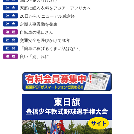
国民へ協力呼びかけ
家庭に眠る衣料をアジア・アフリカへ
20日からリニューアル感謝祭
定期人事異動を発表
自転車の溝口さん
交通安全を呼びかけて40年
「簡単に稼げるうまい話はない」
良い「別」れに