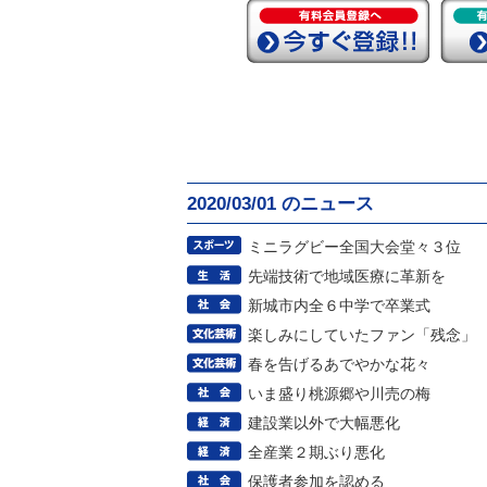
2020/03/01 のニュース
ミニラグビー全国大会堂々３位
先端技術で地域医療に革新を
新城市内全６中学で卒業式
楽しみにしていたファン「残念」
春を告げるあでやかな花々
いま盛り桃源郷や川売の梅
建設業以外で大幅悪化
全産業２期ぶり悪化
保護者参加を認める