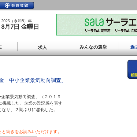
2026（令和8）年
8月7日 金曜日
みんなの選挙
過
E
求人
金「中小企業景気動向調査」
企業景気動向調査」（２０１９
報に掲載した。企業の景況感を表す
３となり、２期ぶりに悪化した。
ると続きをお読みいただけます。