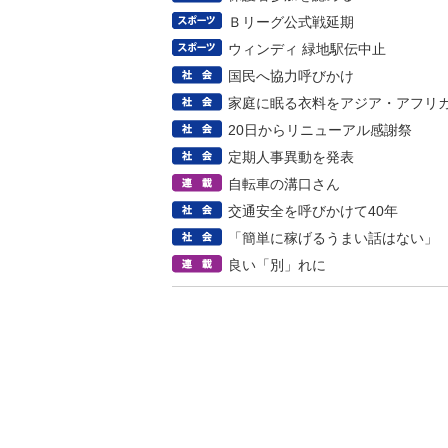
Ｂリーグ公式戦延期
ウィンディ 緑地駅伝中止
国民へ協力呼びかけ
家庭に眠る衣料をアジア・アフリ
20日からリニューアル感謝祭
定期人事異動を発表
自転車の溝口さん
交通安全を呼びかけて40年
「簡単に稼げるうまい話はない」
良い「別」れに