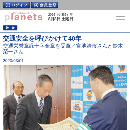
2026（令和8）年
8月8日 土曜日
交通安全を呼びかけて40年
交通栄誉章緑十字金章を受章／宮地清市さんと鈴木
榮一さん
2020/03/01