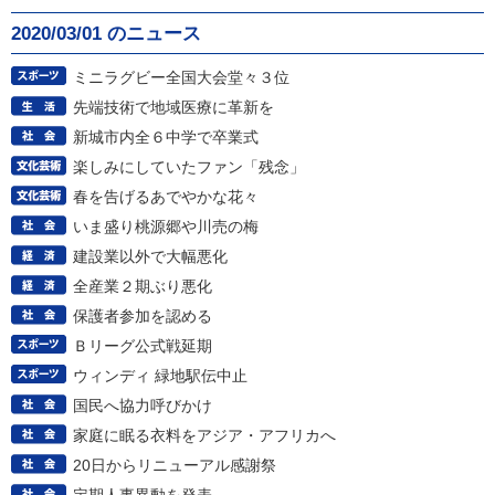
2020/03/01 のニュース
ミニラグビー全国大会堂々３位
先端技術で地域医療に革新を
新城市内全６中学で卒業式
楽しみにしていたファン「残念」
春を告げるあでやかな花々
いま盛り桃源郷や川売の梅
建設業以外で大幅悪化
全産業２期ぶり悪化
保護者参加を認める
Ｂリーグ公式戦延期
ウィンディ 緑地駅伝中止
国民へ協力呼びかけ
家庭に眠る衣料をアジア・アフリカへ
20日からリニューアル感謝祭