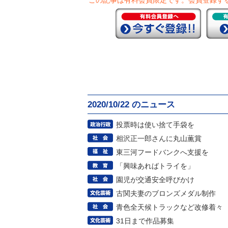
この記事は有料会員限定です。
会員登録す
2020/10/22 のニュース
投票時は使い捨て手袋を
相沢正一郎さんに丸山薫賞
東三河フードバンクへ支援を
「興味あればトライを」
園児が交通安全呼びかけ
古関夫妻のブロンズメダル制作
青色全天候トラックなど改修着々
31日まで作品募集