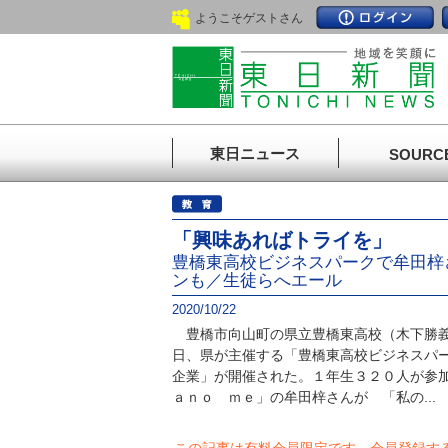
ようこそゲストさん
東日ニュース
SOURC
「興味あればトライを」
豊橋東高校ビジネスパークで牟田梓
ンも／生徒らへエール
2020/10/22
豊橋市向山町の県立豊橋東高校（木下勝義
日、県が主催する「豊橋東高校ビジネスパ
企業」が開催された。１年生３２０人が参
ａｎｏ ｍｅ」の牟田梓さんが 「私の...