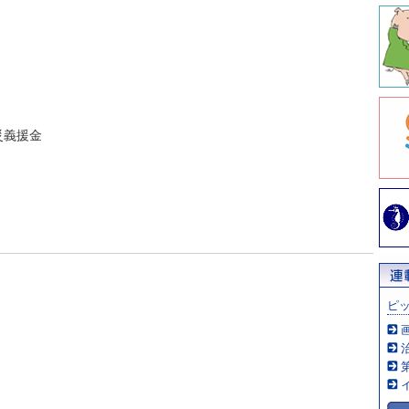
災義援金
ピ