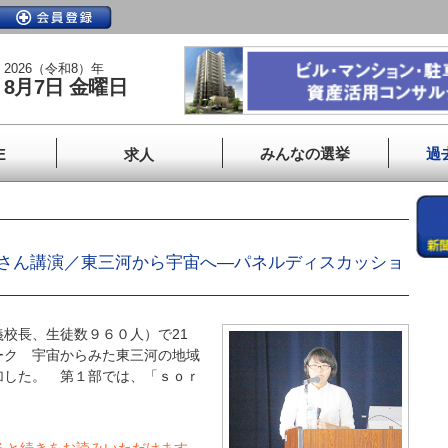
2026（令和8）年
8月7日 金曜日
みんなの選挙
過
E
求人
さん講演／東三河から宇宙へ―パネルディスカッショ
校長、生徒数９６０人）で21
ーク 宇宙からみた東三河の地域
加した。 第１部では、「ｓｏｒ