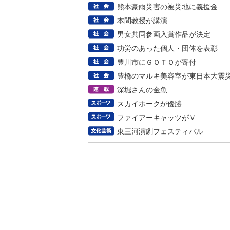
熊本豪雨災害の被災地に義援金
本間教授が講演
男女共同参画入賞作品が決定
功労のあった個人・団体を表彰
豊川市にＧＯＴＯが寄付
豊橋のマルキ美容室が東日本大震
深堀さんの金魚
スカイホークが優勝
ファイアーキャッツがＶ
東三河演劇フェスティバル