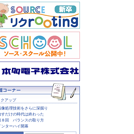
ックアップ
画像処理技術をさらに深掘り
治すだけの時代は終わった
第８回 バランスの取り方
インターハイ開幕