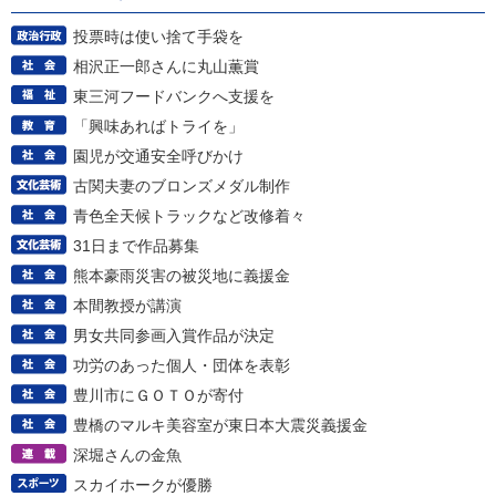
投票時は使い捨て手袋を
相沢正一郎さんに丸山薫賞
東三河フードバンクへ支援を
「興味あればトライを」
園児が交通安全呼びかけ
古関夫妻のブロンズメダル制作
青色全天候トラックなど改修着々
31日まで作品募集
熊本豪雨災害の被災地に義援金
本間教授が講演
男女共同参画入賞作品が決定
功労のあった個人・団体を表彰
豊川市にＧＯＴＯが寄付
豊橋のマルキ美容室が東日本大震災義援金
深堀さんの金魚
スカイホークが優勝