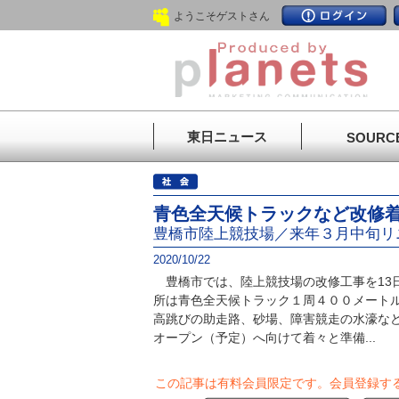
ようこそゲストさん
東日ニュース
SOURC
青色全天候トラックなど改修
豊橋市陸上競技場／来年３月中旬リ
2020/10/22
豊橋市では、陸上競技場の改修工事を13
所は青色全天候トラック１周４００メート
高跳びの助走路、砂場、障害競走の水濠な
オープン（予定）へ向けて着々と準備...
この記事は有料会員限定です。
会員登録す