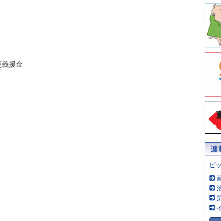
災義援金
ピ