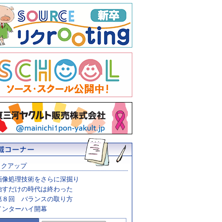
ックアップ
画像処理技術をさらに深掘り
治すだけの時代は終わった
第８回 バランスの取り方
インターハイ開幕