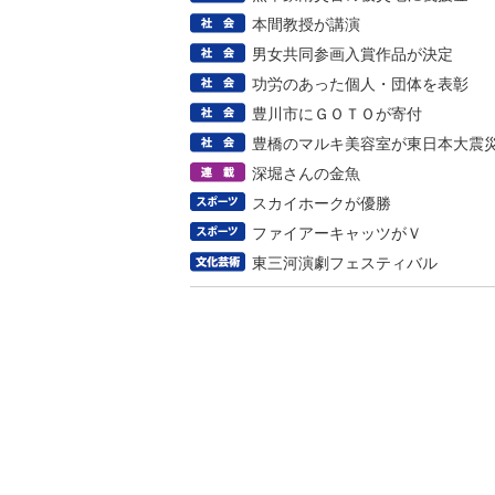
本間教授が講演
男女共同参画入賞作品が決定
功労のあった個人・団体を表彰
豊川市にＧＯＴＯが寄付
豊橋のマルキ美容室が東日本大震
深堀さんの金魚
スカイホークが優勝
ファイアーキャッツがＶ
東三河演劇フェスティバル