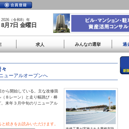
2026（令和8）年
8月7日 金曜日
みんなの選挙
過
E
求人
着々
ニューアルオープンへ
日から開始している。主な改修箇
ル（８レーン）と走り幅跳び・棒
ど。来年３月中旬のリニューアル
ると続きをお読みいただけます。
改修工事が実施される豊橋市陸