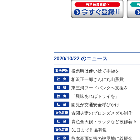
2020/10/22 のニュース
投票時は使い捨て手袋を
相沢正一郎さんに丸山薫賞
東三河フードバンクへ支援を
「興味あればトライを」
園児が交通安全呼びかけ
古関夫妻のブロンズメダル制作
青色全天候トラックなど改修着々
31日まで作品募集
熊本豪雨災害の被災地に義援金