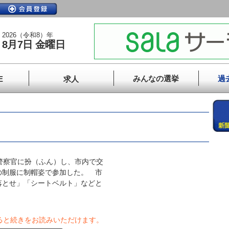
2026（令和8）年
8月7日 金曜日
みんなの選挙
過
E
求人
警察官に扮（ふん）し、市内で交
の制服に制帽姿で参加した。 市
落とせ」「シートベルト」などと
ると続きをお読みいただけます。