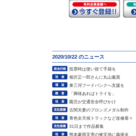
2020/10/22 のニュース
投票時は使い捨て手袋を
相沢正一郎さんに丸山薫賞
東三河フードバンクへ支援を
「興味あればトライを」
園児が交通安全呼びかけ
古関夫妻のブロンズメダル制作
青色全天候トラックなど改修着々
31日まで作品募集
熊本豪雨災害の被災地に義援金