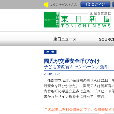
ようこそゲストさん
東日ニュース
SOURC
園児が交通安全呼びかけ
子ども警察官キャンペーン／蒲郡
2020/10/22
蒲郡市立塩津北保育園の園児らは21日、
通安全を呼びかけた。 園児７人は警察官
内竹谷町の県道交差点に立ち、「スピード
書かれたサイン板を手に持って「交通...
この記事は有料会員限定です。
会員登録す