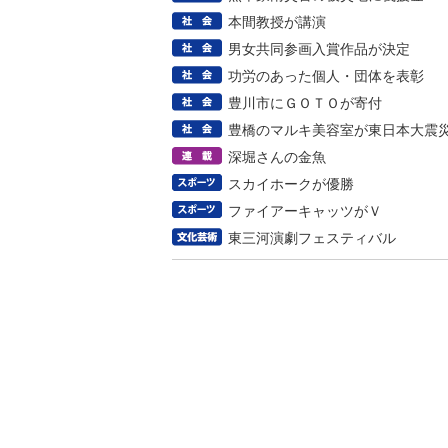
本間教授が講演
男女共同参画入賞作品が決定
功労のあった個人・団体を表彰
豊川市にＧＯＴＯが寄付
豊橋のマルキ美容室が東日本大震
深堀さんの金魚
スカイホークが優勝
ファイアーキャッツがＶ
東三河演劇フェスティバル