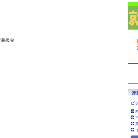
災義援金
ピ