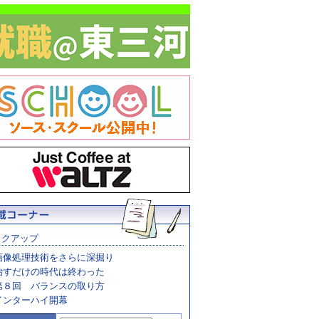
ックアップ
画像処理技術をさらに深掘り
治すだけの時代は終わった
第８回 バランスの取り方
インターハイ開幕