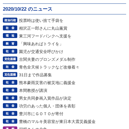
2020/10/22 のニュース
投票時は使い捨て手袋を
相沢正一郎さんに丸山薫賞
東三河フードバンクへ支援を
「興味あればトライを」
園児が交通安全呼びかけ
古関夫妻のブロンズメダル制作
青色全天候トラックなど改修着々
31日まで作品募集
熊本豪雨災害の被災地に義援金
本間教授が講演
男女共同参画入賞作品が決定
功労のあった個人・団体を表彰
豊川市にＧＯＴＯが寄付
豊橋のマルキ美容室が東日本大震災義援金