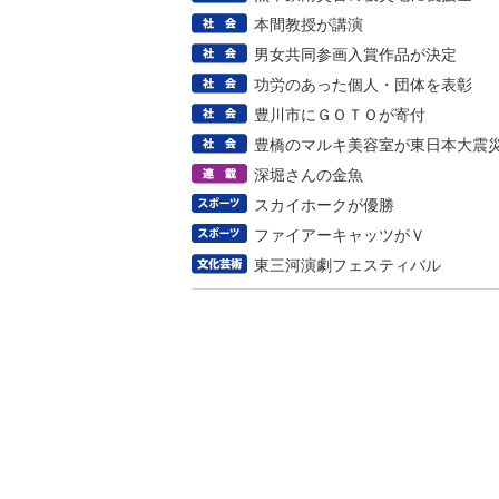
本間教授が講演
男女共同参画入賞作品が決定
功労のあった個人・団体を表彰
豊川市にＧＯＴＯが寄付
豊橋のマルキ美容室が東日本大震
深堀さんの金魚
スカイホークが優勝
ファイアーキャッツがＶ
東三河演劇フェスティバル