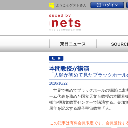
ようこそゲストさん
東日ニュース
SOURC
本間教授が講演
「人類が初めて見たブラックホール
2020/10/22
世界で初めてブラックホールの撮影に成功
ーム代表を務めた国立天文台教授の本間希樹
橋市視聴覚教育センターで講演する。参加無
周年を記念する親子宇宙教室「人...
この記事は有料会員限定です。
会員登録す