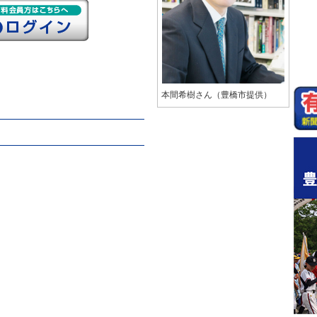
本間希樹さん（豊橋市提供）