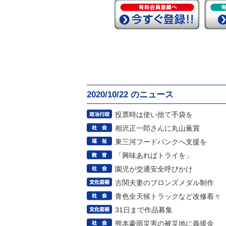
2020/10/22 のニュース
投票時は使い捨て手袋を
相沢正一郎さんに丸山薫賞
東三河フードバンクへ支援を
「興味あればトライを」
園児が交通安全呼びかけ
古関夫妻のブロンズメダル制作
青色全天候トラックなど改修着々
31日まで作品募集
熊本豪雨災害の被災地に義援金