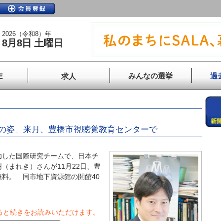
2026（令和8）年
8月8日 土曜日
みんなの選挙
過
E
求人
の姿」来月、豊橋市視聴覚教育センターで
した国際研究チームで、日本チ
（まれき）さんが11月22日、豊
料。 同市地下資源館の開館40
ると続きをお読みいただけます。