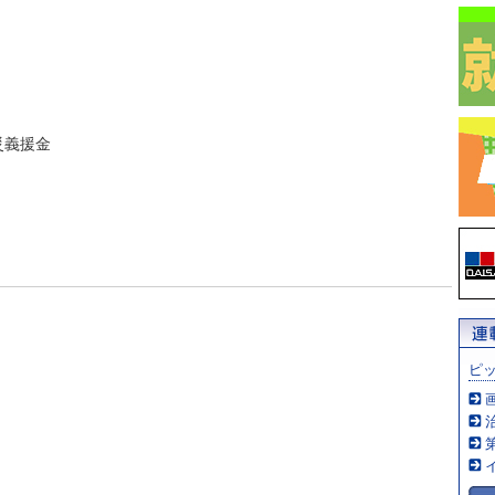
災義援金
ピ