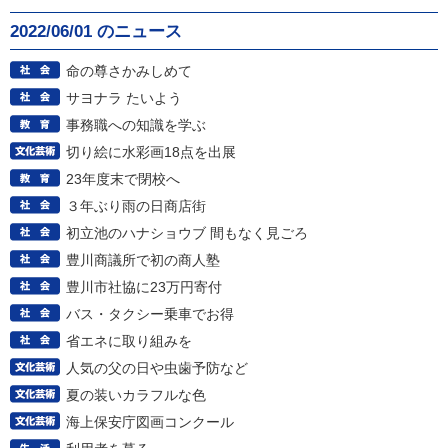
2022/06/01 のニュース
命の尊さかみしめて
サヨナラ たいよう
事務職への知識を学ぶ
切り絵に水彩画18点を出展
23年度末で閉校へ
３年ぶり雨の日商店街
初立池のハナショウブ 間もなく見ごろ
豊川商議所で初の商人塾
豊川市社協に23万円寄付
バス・タクシー乗車でお得
省エネに取り組みを
人気の父の日や虫歯予防など
夏の装いカラフルな色
海上保安庁図画コンクール