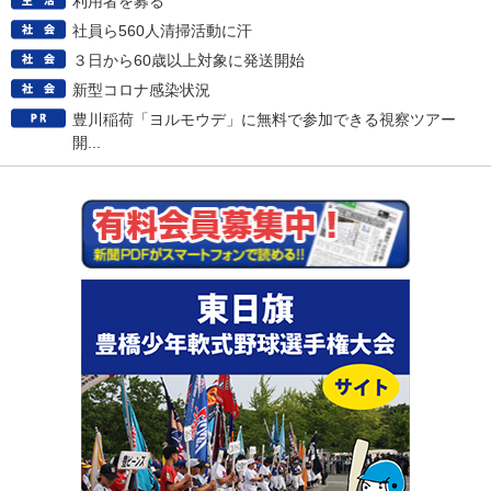
利用者を募る
社員ら560人清掃活動に汗
３日から60歳以上対象に発送開始
新型コロナ感染状況
豊川稲荷「ヨルモウデ」に無料で参加できる視察ツアー
開...