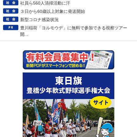
社員ら560人清掃活動に汗
３日から60歳以上対象に発送開始
新型コロナ感染状況
豊川稲荷「ヨルモウデ」に無料で参加できる視察ツアー
開...