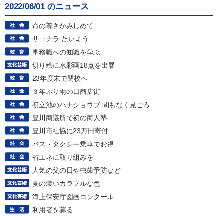
2022/06/01 のニュース
命の尊さかみしめて
サヨナラ たいよう
事務職への知識を学ぶ
切り絵に水彩画18点を出展
23年度末で閉校へ
３年ぶり雨の日商店街
初立池のハナショウブ 間もなく見ごろ
豊川商議所で初の商人塾
豊川市社協に23万円寄付
バス・タクシー乗車でお得
省エネに取り組みを
人気の父の日や虫歯予防など
夏の装いカラフルな色
海上保安庁図画コンクール
利用者を募る