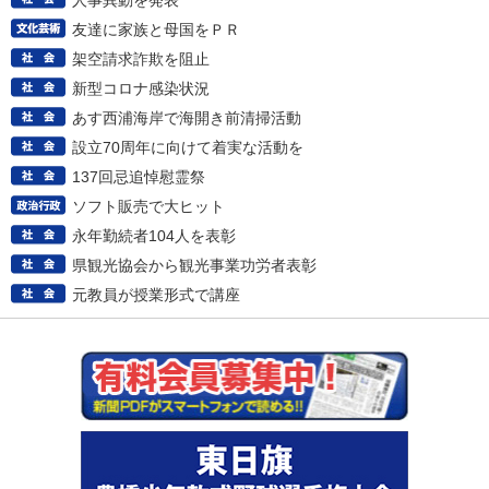
人事異動を発表
友達に家族と母国をＰＲ
架空請求詐欺を阻止
新型コロナ感染状況
あす西浦海岸で海開き前清掃活動
設立70周年に向けて着実な活動を
137回忌追悼慰霊祭
ソフト販売で大ヒット
永年勤続者104人を表彰
県観光協会から観光事業功労者表彰
元教員が授業形式で講座