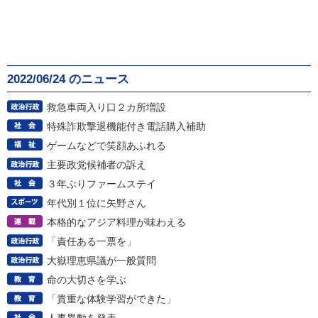
2022/06/24 のニュース
救急車両入り口２カ所増設
特殊詐欺撃退機能付き電話購入補助
ゲームなどで笑顔あふれる
主要政党候補者の訴え
３年ぶりファームステイ
年代別１位に矢野さん
本格的なアジア料理が味わえる
「責任ある一票を」
大嶽理恵県議が一般質問
命の大切さを学ぶ
「貴重な体験学習ができた」