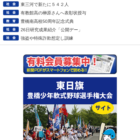
東三河で新たに５４２人
有教館高の榊原さんへ表彰状授与
豊橋南高校50周年記念式典
26日研究成果紹介「公開デー」
強盗や特殊詐欺想定し訓練