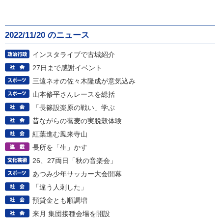
2022/11/20 のニュース
インスタライブで古城紹介
27日まで感謝イベント
三遠ネオの佐々木隆成が意気込み
山本修平さんレースを総括
「長篠設楽原の戦い」学ぶ
昔ながらの蕎麦の実脱穀体験
紅葉進む鳳来寺山
長所を「生」かす
26、27両日「秋の音楽会」
あつみ少年サッカー大会開幕
「違う人刺した」
預貸金とも順調増
来月 集団接種会場を開設