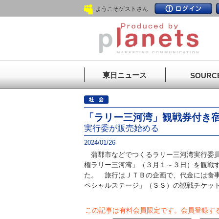
ようこそゲストさん
東日ニュース
SOURC
「ラリー三河湾」観戦券付き
実行委が販売始める
2024/01/26
蒲郡市などでつくるラリー三河湾実行委員
権ラリー三河湾」（３月１～３日）を観戦
た。 旅行はＪＴＢの企画で、代金には食
ペシャルステージ」（ＳＳ）の観戦チケット.
この記事は有料会員限定です。
会員登録す