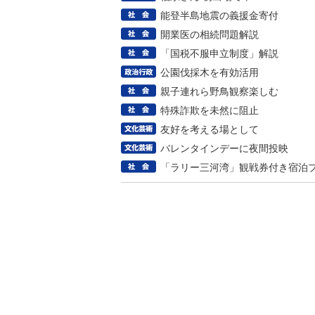
能登半島地震の義援金寄付
開業医の相続問題解説
「国税不服申立制度」解説
公園伐採木を有効活用
親子連れら野鳥観察楽しむ
特殊詐欺を未然に阻止
友好を考える場として
バレンタインデーに夜間投映
「ラリー三河湾」観戦券付き宿泊