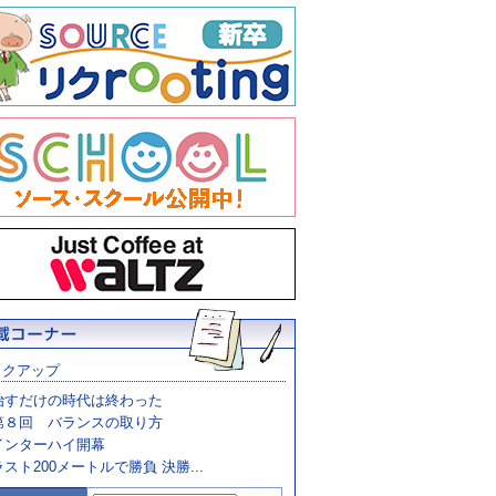
ックアップ
治すだけの時代は終わった
第８回 バランスの取り方
インターハイ開幕
ラスト200メートルで勝負 決勝...