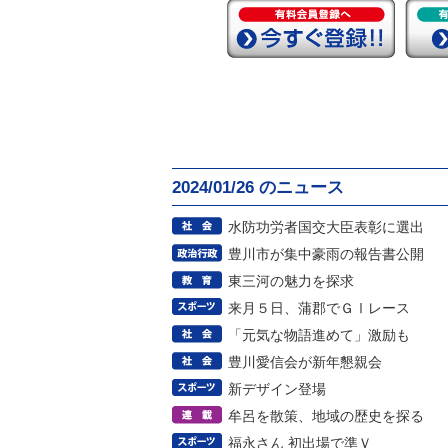
2024/01/26 のニュース
水防功労者国交大臣表彰に選出
豊川市が集中豪雨の報告書公開
東三河の魅力を探求
来月５日、蒲郡でＧⅠレース
「元気な物語進めて」激励も
豊川愛信会が新年懇親会
新デザイン登場
牟呂を散策、地域の歴史を探る
福永さん 初出場で準Ｖ