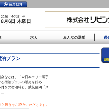
2026（令和8）年
8月6日 木曜日
みんなの選挙
過
E
求人
宿泊プラン
会などは、「全日本ラリー選手
する宿泊プランの販売を始め
事付きの宿泊料と、競技区間「ス
..
ると続きをお読みいただけます。