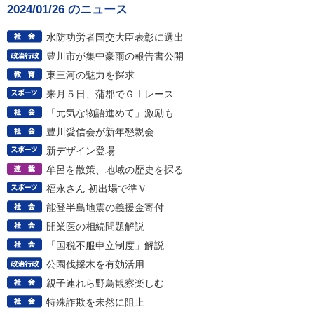
2024/01/26 のニュース
水防功労者国交大臣表彰に選出
豊川市が集中豪雨の報告書公開
東三河の魅力を探求
来月５日、蒲郡でＧⅠレース
「元気な物語進めて」激励も
豊川愛信会が新年懇親会
新デザイン登場
牟呂を散策、地域の歴史を探る
福永さん 初出場で準Ｖ
能登半島地震の義援金寄付
開業医の相続問題解説
「国税不服申立制度」解説
公園伐採木を有効活用
親子連れら野鳥観察楽しむ
特殊詐欺を未然に阻止