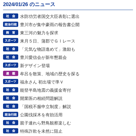
2024/01/26 のニュース
水防功労者国交大臣表彰に選出
豊川市が集中豪雨の報告書公開
東三河の魅力を探求
来月５日、蒲郡でＧⅠレース
「元気な物語進めて」激励も
豊川愛信会が新年懇親会
新デザイン登場
牟呂を散策、地域の歴史を探る
福永さん 初出場で準Ｖ
能登半島地震の義援金寄付
開業医の相続問題解説
「国税不服申立制度」解説
公園伐採木を有効活用
親子連れら野鳥観察楽しむ
特殊詐欺を未然に阻止