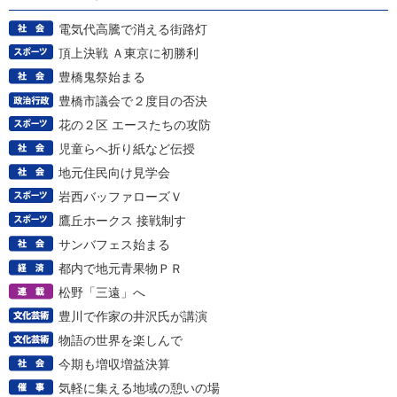
電気代高騰で消える街路灯
頂上決戦 Ａ東京に初勝利
豊橋鬼祭始まる
豊橋市議会で２度目の否決
花の２区 エースたちの攻防
児童らへ折り紙など伝授
地元住民向け見学会
岩西バッファローズＶ
鷹丘ホークス 接戦制す
サンバフェス始まる
都内で地元青果物ＰＲ
松野「三遠」へ
豊川で作家の井沢氏が講演
物語の世界を楽しんで
今期も増収増益決算
気軽に集える地域の憩いの場