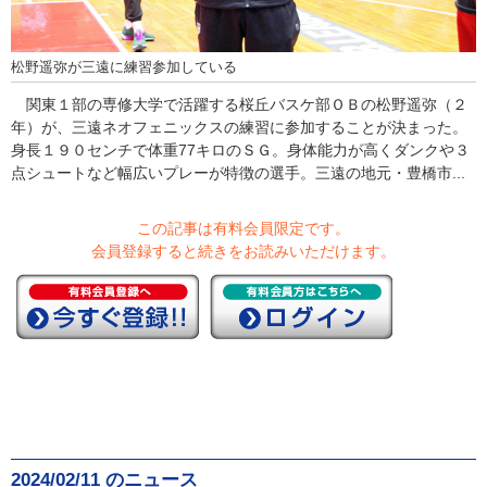
松野遥弥が三遠に練習参加している
関東１部の専修大学で活躍する桜丘バスケ部ＯＢの松野遥弥（２
年）が、三遠ネオフェニックスの練習に参加することが決まった。
身長１９０センチで体重77キロのＳＧ。身体能力が高くダンクや３
点シュートなど幅広いプレーが特徴の選手。三遠の地元・豊橋市...
この記事は有料会員限定です。
会員登録すると続きをお読みいただけます。
2024/02/11 のニュース