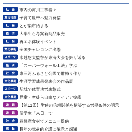
市内の河川工事着々
子育て世帯へ魅力発信
とが楽市始まる
大学生ら考案新商品販売
再エネ体験イベント
全国チャレコンに出場
水越悠太監督が東海大会を振り返る
「スーパーウォール工法」学ぶ
東三河ふるさと公園で雛飾り作り
生涯学習成果発表会の作品展
新城で体育功労表彰式
児童・生徒ら自由なアイデア披露
【第11回】労使の信頼関係を構築する労働条件の明示
留学生「来日」で
豊橋産食材でメニュー提供
長年の献身的介護に敬意と感謝