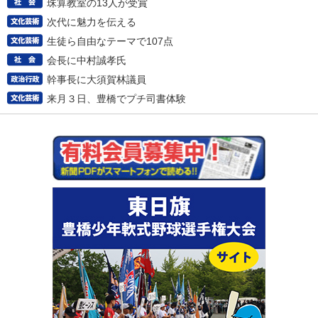
珠算教室の13人が受賞
次代に魅力を伝える
生徒ら自由なテーマで107点
会長に中村誠孝氏
幹事長に大須賀林議員
来月３日、豊橋でプチ司書体験