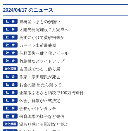
2024/04/17 のニュース
豊橋産つまものが熱い
太陽光発電施設７月完成へ
あすにかけて黄砂飛来か
ガーベラ出荷最盛期
信頼回復へ健全化アピール
竹島橋などライトアップ
吉田城でつるし飾り展
作家・宗田理氏が死去
お金の話 出たら疑って
企業版ふるさと納税で100万円寄付
休会、解散が正式決定
会長がバトンタッチ
保育現場の様子など発信
温もり感じる彫刻など並ぶ