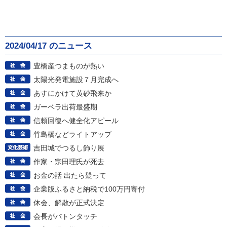
2024/04/17 のニュース
豊橋産つまものが熱い
太陽光発電施設７月完成へ
あすにかけて黄砂飛来か
ガーベラ出荷最盛期
信頼回復へ健全化アピール
竹島橋などライトアップ
吉田城でつるし飾り展
作家・宗田理氏が死去
お金の話 出たら疑って
企業版ふるさと納税で100万円寄付
休会、解散が正式決定
会長がバトンタッチ