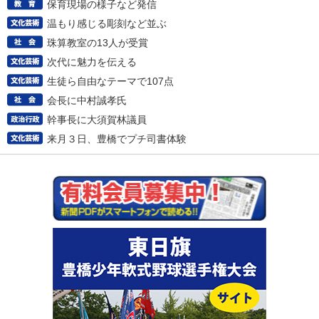
保育現場の様子など発信
温もり感じる彫刻など並ぶ
珠算教室の13人が受賞
次代に魅力を伝える
生徒ら自由なテーマで107点
会長に中村誠孝氏
幹事長に大須賀林議員
来月３日、豊橋でプチ司書体験