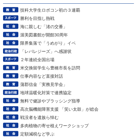
技科大学生ロボコン初の３連覇
勝利を目指し熱戦
海に親しむ「渚の交番」
渥美図書館が開館30周年
限界集落で「うめがり」イベ
「レバレジーズ」へ感謝状
２年連続全国出場
米交換留学生ら豊橋市長を訪問
仕事内容など直接対話
蒲郡信金「実務見学会」
地球温暖化対策で連携協定
無料で健診やブラッシング指導
高次脳機能障害支援 「笑い太鼓」が総会
戦没者を遺族ら悼む
多肉植物の寄せ植えワークショップ
定額減税など学ぶ