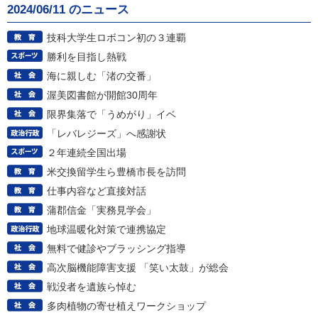
2024/06/11 のニュース
技科大学生ロボコン初の３連覇
勝利を目指し熱戦
海に親しむ「渚の交番」
渥美図書館が開館30周年
限界集落で「うめがり」イベ
「レバレジーズ」へ感謝状
２年連続全国出場
米交換留学生ら豊橋市長を訪問
仕事内容など直接対話
蒲郡信金「実務見学会」
地球温暖化対策で連携協定
無料で健診やブラッシング指導
高次脳機能障害支援 「笑い太鼓」が総会
戦没者を遺族ら悼む
多肉植物の寄せ植えワークショップ