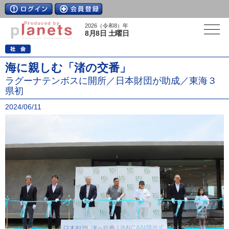
2026（令和8）年
8月8日 土曜日
海に親しむ「渚の交番」
ラグーナテンボスに開所／日本財団が助成／東海３
県初
2024/06/11