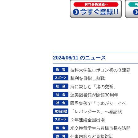
2024/06/11 のニュース
技科大学生ロボコン初の３連覇
勝利を目指し熱戦
海に親しむ「渚の交番」
渥美図書館が開館30周年
限界集落で「うめがり」イベ
「レバレジーズ」へ感謝状
２年連続全国出場
米交換留学生ら豊橋市長を訪問
仕事内容など直接対話