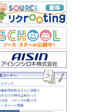
ックアップ
画像処理技術をさらに深掘り
治すだけの時代は終わった
第８回 バランスの取り方
インターハイ開幕