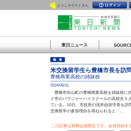
ようこそゲストさん
東日ニュース
SOURC
米交換留学生ら豊橋市長を訪
豊橋商業高校の姉妹校
2024/06/11
豊橋市向山町の豊橋商業高校を姉妹校に持
ド市のバウジャーハイスクールの高校生５
ている。10日、市役所の浅井由崇市長を訪
交換留学の参加理由を尋ねられると「...
この記事は有料会員限定です。
会員登録す