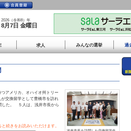
2026（令和8）年
8月7日 金曜日
みんなの選挙
過
E
求人
問
つアメリカ、オハイオ州トリー
人が交換留学として豊橋市を訪れ
問した。 ５人は、浅井市長から
ると続きをお読みいただけます。
浅井市長を訪問した交換留学生