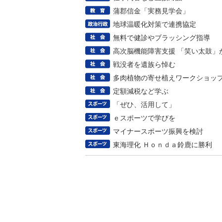
蒲郡信金「実務見学会」
地球温暖化対策で連携協定
無料で健診やブラッシング指導
高次脳機能障害支援 「笑い太鼓」
戦没者を遺族ら悼む
多肉植物の寄せ植えワークショッ
定額減税など学ぶ
「ぜひ、活用して」
ｅスポーツで学びを
マイナースポーツ振興を検討
東海理化 Ｈｏｎｄａ鈴鹿に勝利