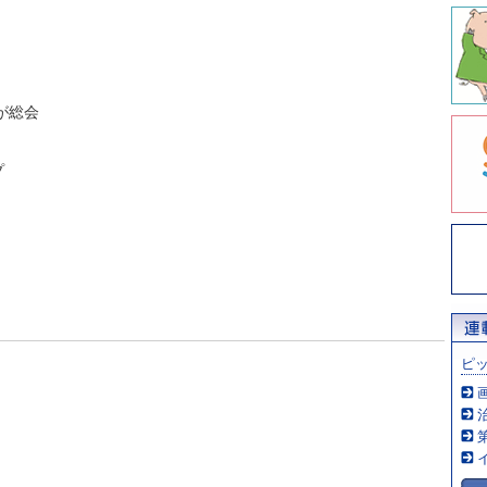
が総会
プ
ピ