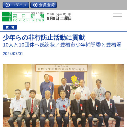
2026（令和8）年
8月8日 土曜日
少年らの非行防止活動に貢献
10人と10団体へ感謝状／豊橋市少年補導委と豊橋署
2024/07/01