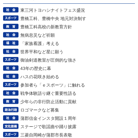
東三河トヨハシナイトフェス盛況
豊橋工科、豊橋中央 地元対決制す
豊橋工科高校の新教育方針
無病息災など祈願
「家族看護」考える
世界平和など星に願う
御油剣道教室が圧倒的な強さ
43年の歴史に幕
ハスの花咲き始める
参加者ら「ｅスポーツ」に触れる
戦争体験語り継ぐ重要性語る
少年らの非行防止活動に貢献
ロゴマークなど募集
蒲郡信金インスタ開設１周年
ステージで歌謡曲や踊り披露
三菱自岡崎が蒲郡市長表敬