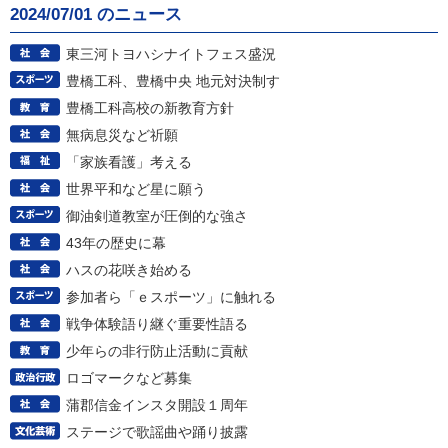
2024/07/01 のニュース
東三河トヨハシナイトフェス盛況
豊橋工科、豊橋中央 地元対決制す
豊橋工科高校の新教育方針
無病息災など祈願
「家族看護」考える
世界平和など星に願う
御油剣道教室が圧倒的な強さ
43年の歴史に幕
ハスの花咲き始める
参加者ら「ｅスポーツ」に触れる
戦争体験語り継ぐ重要性語る
少年らの非行防止活動に貢献
ロゴマークなど募集
蒲郡信金インスタ開設１周年
ステージで歌謡曲や踊り披露