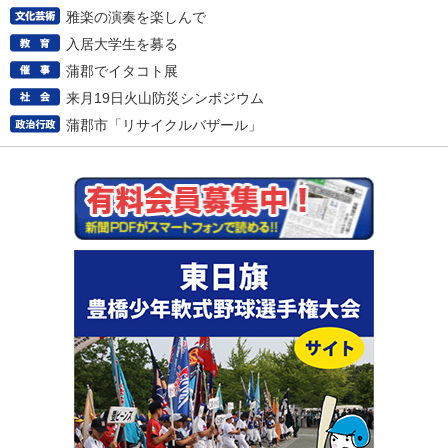
雅楽の演奏を楽しんで
入居大学生を募る
蒲郡でイタコト展
来月19日火山防災シンポジウム
蒲郡市「リサイクルバザール」