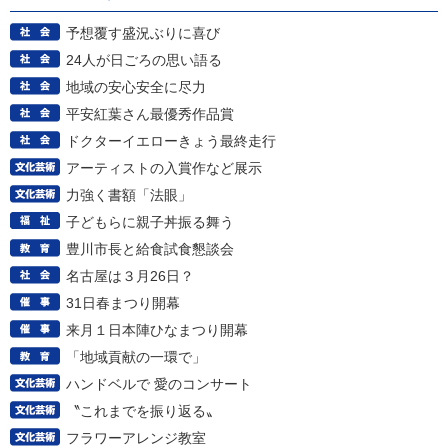
予想覆す盛況ぶりに喜び
24人が日ごろの思い語る
地域の安心安全に尽力
平安紅葉さん最優秀作品賞
ドクターイエローきょう最終走行
アーティストの入賞作など展示
力強く書額「法眼」
子どもらに親子丼振る舞う
豊川市長と給食試食懇談会
名古屋は３月26日？
31日春まつり開幕
来月１日本陣ひなまつり開幕
「地域貢献の一環で」
ハンドベルで 愛のコンサート
〝これまでを振り返る〟
フラワーアレンジ教室