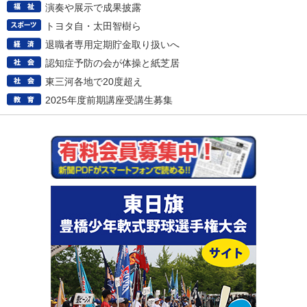
演奏や展示で成果披露
トヨタ自・太田智樹ら
退職者専用定期貯金取り扱いへ
認知症予防の会が体操と紙芝居
東三河各地で20度超え
2025年度前期講座受講生募集