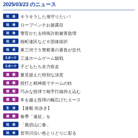
2025/03/23 のニュース
キラキラした海守りたい！
ロープベンチお披露目
警官かたる特殊詐欺被害急増
桜町連区など６団体採択
東三河で５警察署の署長が交代
三遠ホームゲーム観戦
子どもたち全力疾走
夏見据えた特別な決意
投打と精神面でチームの柱
巧みな投球で相手打線抑え込む
冬を越え投球の幅広げたエース
【連載 街歩き】
春季「遠征」を
「風切山に春」
音羽川沿い色とりどりに彩る