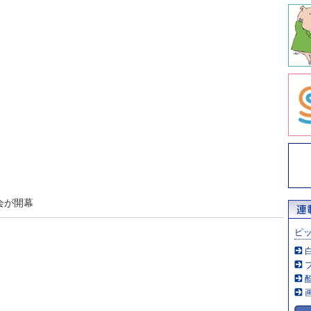
会が開幕
ピ