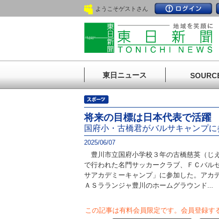
ようこそゲストさん
東日ニュース
SOURC
将来の目標は日本代表で活躍
国府小・古橋君がバルサキャンプに
2025/06/07
豊川市立国府小学校３年の古橋慈英（じえ
で行われた名門サッカークラブ、ＦＣバル
サアカデミーキャンプ」に参加した。アカ
ＡＳラランジャ豊川のホームグラウンド...
この記事は有料会員限定です。
会員登録す