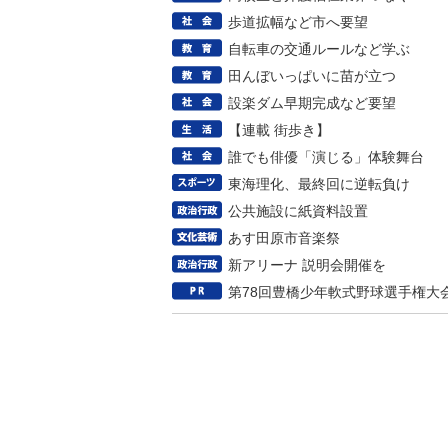
歩道拡幅など市へ要望
自転車の交通ルールなど学ぶ
田んぼいっぱいに苗が立つ
設楽ダム早期完成など要望
【連載 街歩き】
誰でも俳優「演じる」体験舞台
東海理化、最終回に逆転負け
公共施設に紙資料設置
あす田原市音楽祭
新アリーナ 説明会開催を
第78回豊橋少年軟式野球選手権大