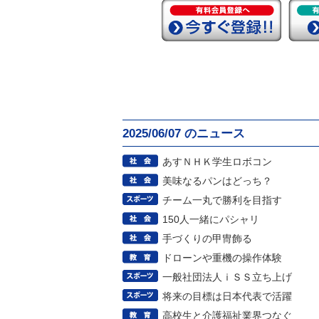
2025/06/07 のニュース
あすＮＨＫ学生ロボコン
美味なるパンはどっち？
チーム一丸で勝利を目指す
150人一緒にパシャリ
手づくりの甲冑飾る
ドローンや重機の操作体験
一般社団法人ｉＳＳ立ち上げ
将来の目標は日本代表で活躍
高校生と介護福祉業界つなぐ