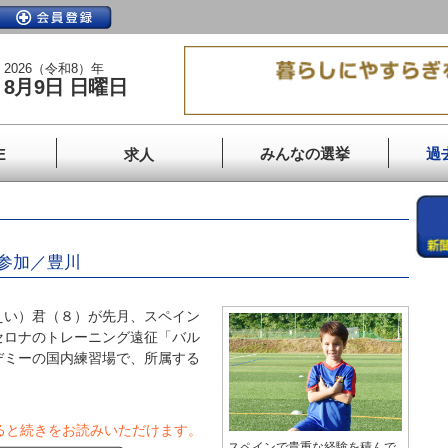
2026（令和8）年
8月9日 日曜日
みんなの選挙
過
E
求人
参加／豊川
い）君（８）が先月、スペイン
セロナのトレーニング遠征「バル
デミーの国内練習場で、所属する
ると続きをお読みいただけます。
スペインで貴重な経験を積んで