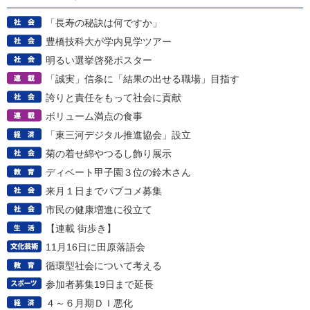
「長寿の秘訣は何ですか」
豊橋技科大が学内見学ツアー
明るい選挙啓発ポスター
「誠実」信条に「結果の出せる職場」目指す
誇りと責任をもって社会に貢献
ボリューム満点の食事
「東三河デジタル推進協会」設立
菊の着せ綿やつるし飾り展示
ディベート甲子園３位の鈴木さん
来月１日までパブコメ募集
市民の健康増進に役立て
【連載 街歩き】
11月16日に田原落語会
循環型社会について考える
参加者募集19日まで延長
４～６月期ＤＩ悪化