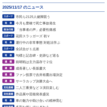
2025/11/17 のニュース
市民ら2125人健脚競う
今月も豊橋で死亡事故発生
「当事者の声」必要性痛感
花田スラッガーズ 初Ｖ
運行中の非常事態 対処法学ぶ
全試合が１点差
句標と記念碑・史跡など巡る
前哨戦は主力温存で２位
成長著しい長坂慶大
ファン投票で吉井裕鷹出場決定
サーラカップ決勝大会へ
二人三番叟など３演目楽しむ
作品展や芸能発表盛況
車の魅力や助け合いの精神育む