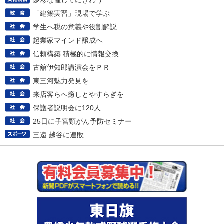
多彩な催しでにぎわう
「建築実習」現場で学ぶ
学生へ税の意義や役割解説
起業家マインド醸成へ
信頼構築 積極的に情報交換
古舘伊知郎講演会をＰＲ
東三河魅力発見を
来店客らへ癒しとやすらぎを
保護者説明会に120人
25日に子宮頸がん予防セミナー
三遠 越谷に連敗