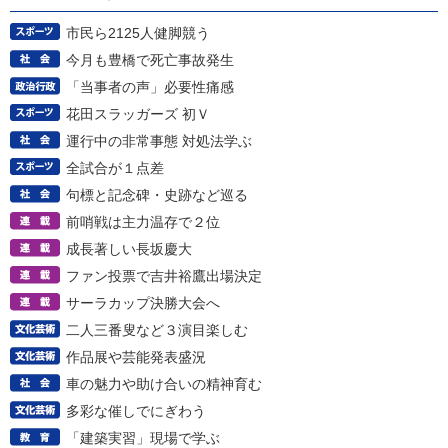
市民ら2125人健脚競う
今月も豊橋で死亡事故発生
「当事者の声」必要性痛感
花田スラッガーズ 初Ｖ
運行中の非常事態 対処法学ぶ
全試合が１点差
句標と記念碑・史跡など巡る
前哨戦は主力温存で２位
成長著しい長坂慶大
ファン投票で吉井裕鷹出場決定
サーラカップ決勝大会へ
二人三番叟など３演目楽しむ
作品展や芸能発表盛況
車の魅力や助け合いの精神育む
多彩な催しでにぎわう
「建築実習」現場で学ぶ