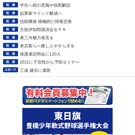
学生へ税の意義や役割解説
起業家マインド醸成へ
信頼構築 積極的に情報交換
古舘伊知郎講演会をＰＲ
東三河魅力発見を
来店客らへ癒しとやすらぎを
保護者説明会に120人
25日に子宮頸がん予防セミナー
三遠 越谷に連敗