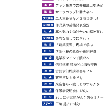
ファン投票で吉井裕鷹出場決定
サーラカップ決勝大会へ
二人三番叟など３演目楽しむ
作品展や芸能発表盛況
車の魅力や助け合いの精神育む
多彩な催しでにぎわう
「建築実習」現場で学ぶ
学生へ税の意義や役割解説
起業家マインド醸成へ
信頼構築 積極的に情報交換
古舘伊知郎講演会をＰＲ
東三河魅力発見を
来店客らへ癒しとやすらぎを
保護者説明会に120人
25日に子宮頸がん予防セミナー
三遠 越谷に連敗