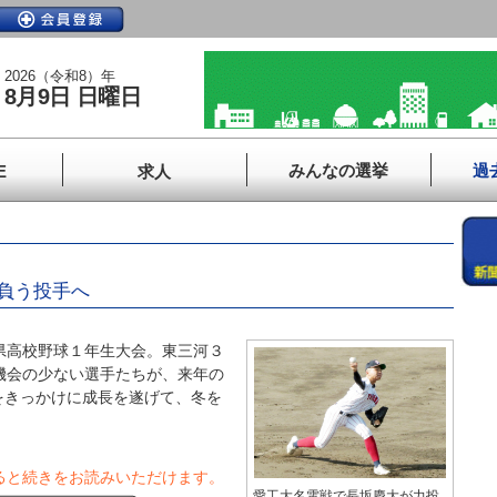
2026（令和8）年
8月9日 日曜日
みんなの選挙
過
E
求人
」
負う投手へ
県高校野球１年生大会。東三河３
機会の少ない選手たちが、来年の
をきっかけに成長を遂げて、冬を
ると続きをお読みいただけます。
愛工大名電戦で長坂慶大が力投