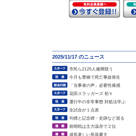
2025/11/17 のニュース
市民ら2125人健脚競う
今月も豊橋で死亡事故発生
「当事者の声」必要性痛感
花田スラッガーズ 初Ｖ
運行中の非常事態 対処法学ぶ
全試合が１点差
句標と記念碑・史跡など巡る
前哨戦は主力温存で２位
成長著しい長坂慶大