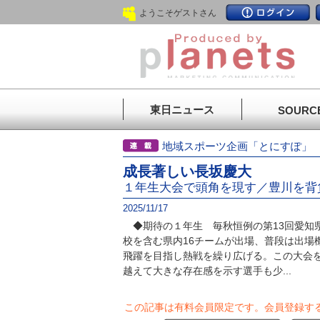
ようこそゲストさん
東日ニュース
SOURC
地域スポーツ企画「とにすぽ
成長著しい長坂慶大
１年生大会で頭角を現す／豊川を背
2025/11/17
◆期待の１年生 毎秋恒例の第13回愛知
校を含む県内16チームが出場、普段は出場
飛躍を目指し熱戦を繰り広げる。この大会
越えて大きな存在感を示す選手も少...
この記事は有料会員限定です。
会員登録す