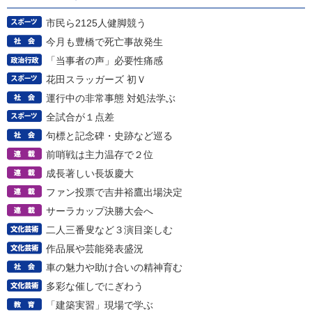
市民ら2125人健脚競う
今月も豊橋で死亡事故発生
「当事者の声」必要性痛感
花田スラッガーズ 初Ｖ
運行中の非常事態 対処法学ぶ
全試合が１点差
句標と記念碑・史跡など巡る
前哨戦は主力温存で２位
成長著しい長坂慶大
ファン投票で吉井裕鷹出場決定
サーラカップ決勝大会へ
二人三番叟など３演目楽しむ
作品展や芸能発表盛況
車の魅力や助け合いの精神育む
多彩な催しでにぎわう
「建築実習」現場で学ぶ