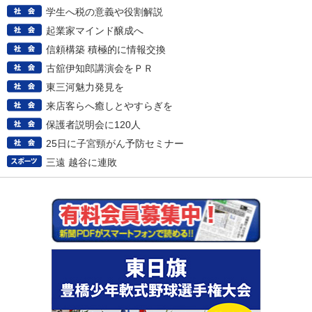
学生へ税の意義や役割解説
起業家マインド醸成へ
信頼構築 積極的に情報交換
古舘伊知郎講演会をＰＲ
東三河魅力発見を
来店客らへ癒しとやすらぎを
保護者説明会に120人
25日に子宮頸がん予防セミナー
三遠 越谷に連敗