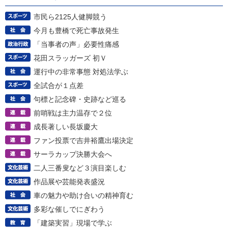
市民ら2125人健脚競う
今月も豊橋で死亡事故発生
「当事者の声」必要性痛感
花田スラッガーズ 初Ｖ
運行中の非常事態 対処法学ぶ
全試合が１点差
句標と記念碑・史跡など巡る
前哨戦は主力温存で２位
成長著しい長坂慶大
ファン投票で吉井裕鷹出場決定
サーラカップ決勝大会へ
二人三番叟など３演目楽しむ
作品展や芸能発表盛況
車の魅力や助け合いの精神育む
多彩な催しでにぎわう
「建築実習」現場で学ぶ