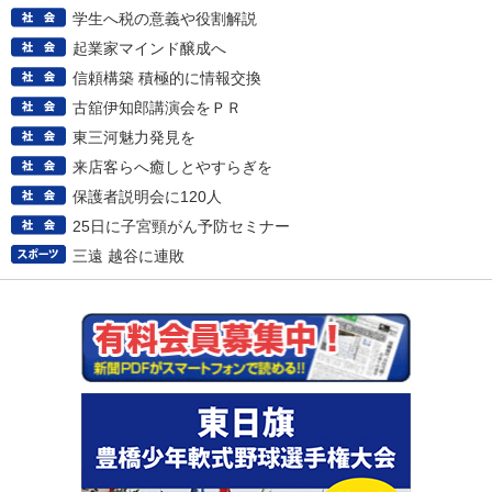
学生へ税の意義や役割解説
起業家マインド醸成へ
信頼構築 積極的に情報交換
古舘伊知郎講演会をＰＲ
東三河魅力発見を
来店客らへ癒しとやすらぎを
保護者説明会に120人
25日に子宮頸がん予防セミナー
三遠 越谷に連敗