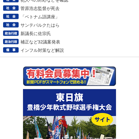
犯人への対応などを確認
菅原浩志監督が死去
「ベトナム語講座」
サンテパルクたはら
新議長に佐宗氏
補正など32議案発表
インフル対策など解説