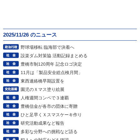
2025/11/26 のニュース
野球場移転 臨海部で決着へ
設楽ダム対策協 活動記録まとめる
豊橋市制120周年 記念ロゴ決定
11月は「製品安全総点検月間」
東西連絡橋早期設置を
園児のＸマス塗り絵展
人権週間コンペで３連覇
豊橋信金が各市の団体に寄贈
ひと足早くＸスマスケーキ作り
研究活動成果など報告
多彩な分野への挑戦など語る