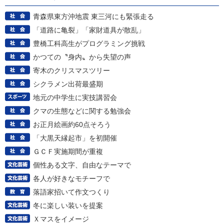
青森県東方沖地震 東三河にも緊張走る
「道路に亀裂」「家財道具が散乱」
豊橋工科高生がプログラミング挑戦
かつての〝身内〟から失望の声
寄木のクリスマスツリー
シクラメン出荷最盛期
地元の中学生に実技講習会
クマの生態などに関する勉強会
お正月絵画約60点そろう
「大黒天縁起市」を初開催
ＧＣＦ実施期間が重複
個性ある文字、自由なテーマで
各人が好きなモチーフで
落語家招いて作文つくり
冬に楽しい装いを提案
Ｘマスをイメージ