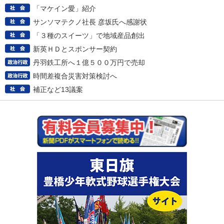
「マケイン愛」紹介
サンソマテクノ社長 彦坂氏へ感謝状
「３種のスイーツ」で地域産品創出
新英ＨＤとスポンサー契約
丹羽鉄工所へ１億５００万円で売却
時間差複合災害対策検討へ
補正など13議案