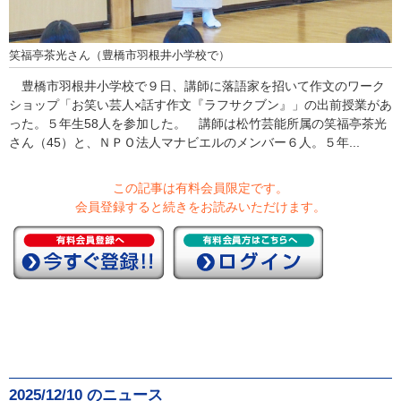
笑福亭茶光さん（豊橋市羽根井小学校で）
豊橋市羽根井小学校で９日、講師に落語家を招いて作文のワーク
ショップ「お笑い芸人×話す作文『ラフサクブン』」の出前授業があ
った。５年生58人を参加した。 講師は松竹芸能所属の笑福亭茶光
さん（45）と、ＮＰＯ法人マナビエルのメンバー６人。５年...
この記事は有料会員限定です。
会員登録すると続きをお読みいただけます。
2025/12/10 のニュース