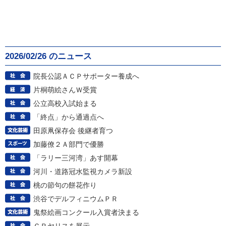
2026/02/26 のニュース
院長公認ＡＣＰサポーター養成へ
片桐萌絵さんＷ受賞
公立高校入試始まる
「終点」から通過点へ
田原凧保存会 後継者育つ
加藤僚２Ａ部門で優勝
「ラリー三河湾」あす開幕
河川・道路冠水監視カメラ新設
桃の節句の餅花作り
渋谷でデルフィニウムＰＲ
鬼祭絵画コンクール入賞者決まる