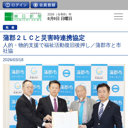
2026（令和8）年
8月9日 日曜日
蒲郡２ＬＣと災害時連携協定
人的・物的支援で福祉活動復旧後押し／蒲郡市と市
社協
2026/03/18