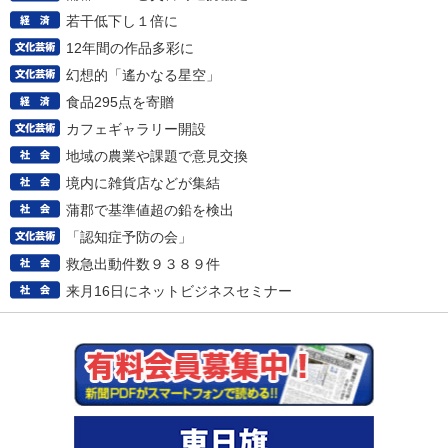
若干低下し１倍に
12年間の作品多彩に
幻想的「遙かなる星空」
食品295点を寄贈
カフェギャラリー開設
地域の農業や課題で意見交換
境内に雑貨店などが集結
蒲郡で基準値超の鉛を検出
「認知症予防の会」
救急出動件数９３８９件
来月16日にネットビジネスセミナー