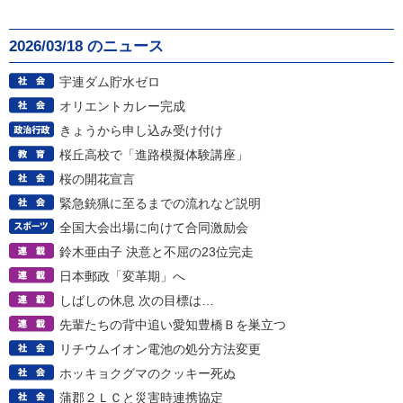
2026/03/18 のニュース
宇連ダム貯水ゼロ
オリエントカレー完成
きょうから申し込み受け付け
桜丘高校で「進路模擬体験講座」
桜の開花宣言
緊急銃猟に至るまでの流れなど説明
全国大会出場に向けて合同激励会
鈴木亜由子 決意と不屈の23位完走
日本郵政「変革期」へ
しばしの休息 次の目標は…
先輩たちの背中追い愛知豊橋Ｂを巣立つ
リチウムイオン電池の処分方法変更
ホッキョクグマのクッキー死ぬ
蒲郡２ＬＣと災害時連携協定