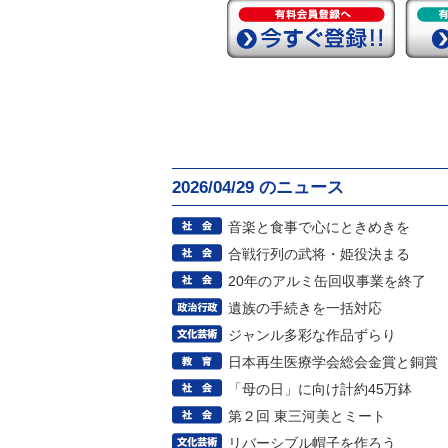
2026/04/29 のニュース
音楽と食事で心にときめきを
合戦行列の武将・姫役決まる
20年のアルミ缶回収事業を終了
遺族の手続きを一括対応
ジャンル多彩な作品ずらり
日本再生医療学会総会金賞と銅賞
「母の日」に向け計約45万鉢
第２回 東三河美とミート
リバーシブル帽子を作ろう