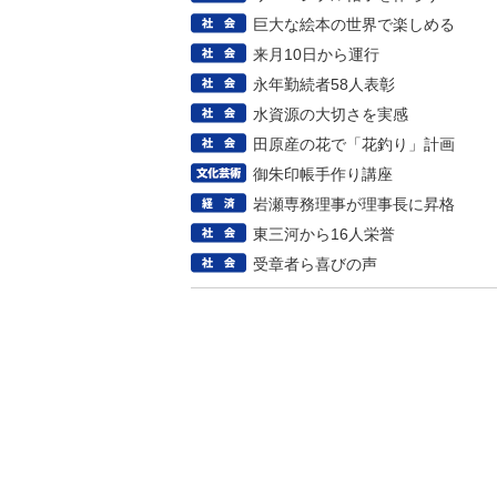
巨大な絵本の世界で楽しめる
来月10日から運行
永年勤続者58人表彰
水資源の大切さを実感
田原産の花で「花釣り」計画
御朱印帳手作り講座
岩瀬専務理事が理事長に昇格
東三河から16人栄誉
受章者ら喜びの声