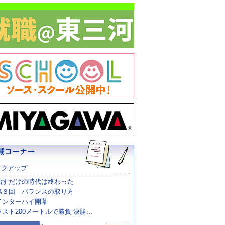
ックアップ
治すだけの時代は終わった
第８回 バランスの取り方
インターハイ開幕
ラスト200メートルで勝負 決勝...