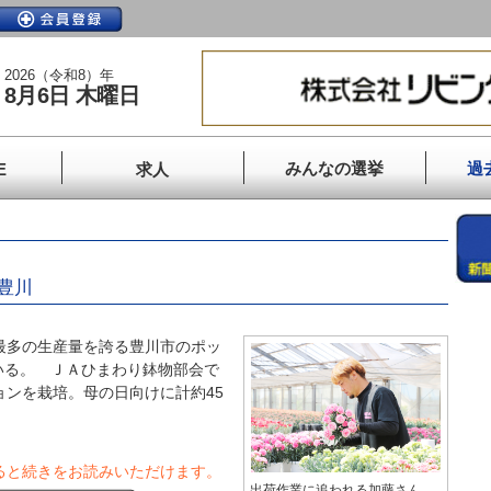
2026（令和8）年
8月6日 木曜日
みんなの選挙
過
E
求人
豊川
最多の生産量を誇る豊川市のポッ
いる。 ＪＡひまわり鉢物部会で
ョンを栽培。母の日向けに計約45
ると続きをお読みいただけます。
出荷作業に追われる加藤さん