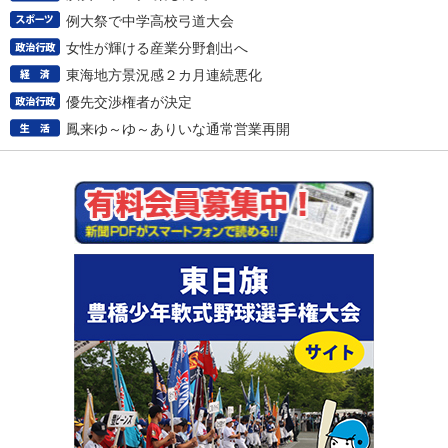
例大祭で中学高校弓道大会
女性が輝ける産業分野創出へ
東海地方景況感２カ月連続悪化
優先交渉権者が決定
鳳来ゆ～ゆ～ありいな通常営業再開