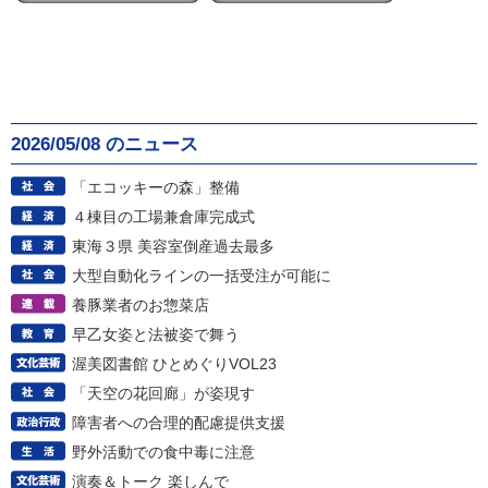
2026/05/08 のニュース
「エコッキーの森」整備
４棟目の工場兼倉庫完成式
東海３県 美容室倒産過去最多
大型自動化ラインの一括受注が可能に
養豚業者のお惣菜店
早乙女姿と法被姿で舞う
渥美図書館 ひとめぐりVOL23
「天空の花回廊」が姿現す
障害者への合理的配慮提供支援
野外活動での食中毒に注意
演奏＆トーク 楽しんで