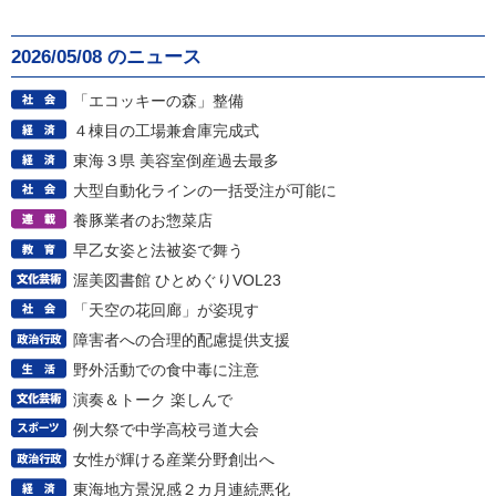
2026/05/08 のニュース
「エコッキーの森」整備
４棟目の工場兼倉庫完成式
東海３県 美容室倒産過去最多
大型自動化ラインの一括受注が可能に
養豚業者のお惣菜店
早乙女姿と法被姿で舞う
渥美図書館 ひとめぐりVOL23
「天空の花回廊」が姿現す
障害者への合理的配慮提供支援
野外活動での食中毒に注意
演奏＆トーク 楽しんで
例大祭で中学高校弓道大会
女性が輝ける産業分野創出へ
東海地方景況感２カ月連続悪化