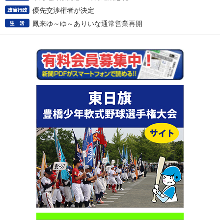
優先交渉権者が決定
鳳来ゆ～ゆ～ありいな通常営業再開